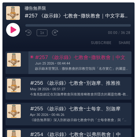
禱告無界限
#257 《啟示錄》七教會-撒狄教會｜中文字幕｜文字摘要
1x
00:00
/
36:28
SUBSCRIBE
SHARE
#257 《啟示錄》七教會-撒狄教會｜中文
字幕｜文字摘要
Jun 25 2026 • 00:44:44
啟示錄末世警訊：撒狄教會的宗教空殼與「名存實亡」的屬靈危機 ......
#256 《啟示錄》七教會-別迦摩、推雅推
喇｜中文字幕｜文字摘要
May 28 2026 • 00:51:27
今集焦點鎖定在別迦摩教會與推雅推喇教會所隱含的屬靈危機--教會的權力與摻雜......
#255 《啟示錄》七教會-士每拿、別迦摩
教會｜中文字幕｜文字摘要
Apr 30 2026 • 00:46:26
《禱告無界限》深入剖析啟示錄七教會中的「士每拿教會」與「別迦摩教會」。從歷史考證羅馬帝國的凱撒崇拜，到別迦摩「撒但座位之處」的屬靈危機，揭開尼哥拉一黨與巴蘭教導對現代教會體制的末世警訊。當審判從神的家開始，我們如何領受至死忠心的生命冠冕與免罪白石？歡迎線上收聽精彩解經內容。...
#254 《啟示錄》七教會-以弗所教會｜中